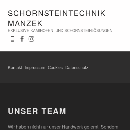
SCHORNSTEINTECHNIK
MANZEK
EXKLUSIVE KAMINOFEN- UND SCHORNSTEINLÖSUNGEN
Rufen Sie uns an
Besuchen Sie uns auf Facebook
Besuchen Sie uns auf Instagram
Kontakt
Impressum
Cookies
Datenschutz
UNSER TEAM
Wir haben nicht nur unser Handwerk gelernt. Sondern