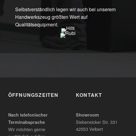
Selbstverständlich legen wir auch bei unserem
Handwerkszeug größten Wert auf
Qualitätsequipment.
Skip back to main navigation
ÖFFNUNGSZEITEN
KONTAKT
Nach telefonischer
Showroom
Siebeneicker Str. 331
Terminabsprache
42553 Velbert
Wir möchten gerne