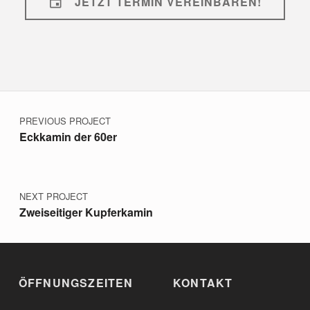
JETZT TERMIN VEREINBAREN!
Beitragsnavigation
Skip back to main navigation
PREVIOUS PROJECT
Eckkamin der 60er
NEXT PROJECT
Zweiseitiger Kupferkamin
ÖFFNUNGSZEITEN
KONTAKT